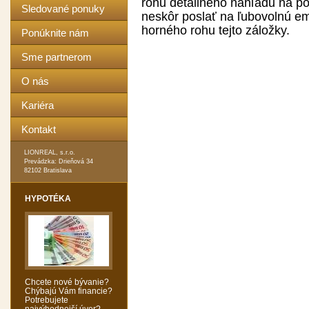
rohu detailného náhľadu na p
Sledované ponuky
neskôr poslať na ľubovolnú em
horného rohu tejto záložky.
Ponúknite nám
Sme partnerom
O nás
Kariéra
Kontakt
LIONREAL, s.r.o.
Prevádzka: Drieňová 34
82102 Bratislava
HYPOTÉKA
Chcete nové bývanie?
Chýbajú Vám financie?
Potrebujete
najvýhodnejší úver?