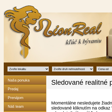
Naša ponuka
Sledované realitné
Predaj
Prenájom
Momentálne nesledujete žiadn
Náš team
sledované kliknutím na odkaz