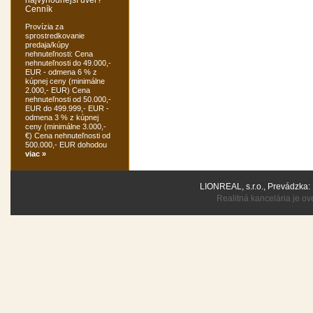
Cenník
Provízia za
sprostredkovanie
predaja/kúpy
nehnuteľnosti: Cena
nehnuteľnosti do 49.000,-
EUR - odmena 6 % z
kúpnej ceny (minimálne
2.000,- EUR) Cena
nehnuteľnosti od 50.000,-
EUR do 499.999,- EUR -
odmena 3 % z kúpnej
ceny (minimálne 3.000,-
€) Cena nehnuteľnosti od
500.000,- EUR dohodou
viac »
LIONREAL, s.r.o., Prevádzka:
Realitná kancelária je 