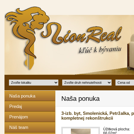
Naša ponuka
Naša ponuka
Predaj
3-izb. byt, Smolenická, Petržalka, 
Prenájom
kompletnej rekonštrukcii
Náš team
Úžitková plocha:
66.02m²