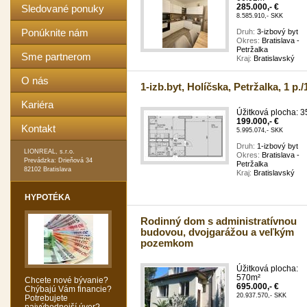
285.000,- €
Sledované ponuky
8.585.910,- SKK
Ponúknite nám
Druh:
3-izbový byt
Okres:
Bratislava -
Petržalka
Sme partnerom
Kraj:
Bratislavský
O nás
1-izb.byt, Holíčska, Petržalka, 1 p./
Kariéra
Úžitková plocha: 
199.000,- €
Kontakt
5.995.074,- SKK
Druh:
1-izbový byt
LIONREAL, s.r.o.
Okres:
Bratislava -
Prevádzka: Drieňová 34
Petržalka
82102 Bratislava
Kraj:
Bratislavský
HYPOTÉKA
Rodinný dom s administratívnou
budovou, dvojgarážou a veľkým
pozemkom
Úžitková plocha:
570m²
Chcete nové bývanie?
695.000,- €
Chýbajú Vám financie?
20.937.570,- SKK
Potrebujete
najvýhodnejší úver?