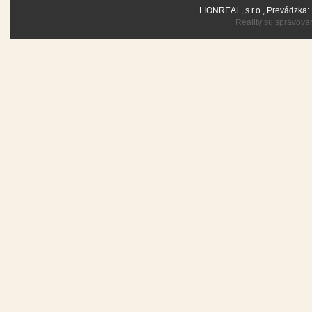
LIONREAL, s.r.o., Prevádzka:
Reality
su spravovan