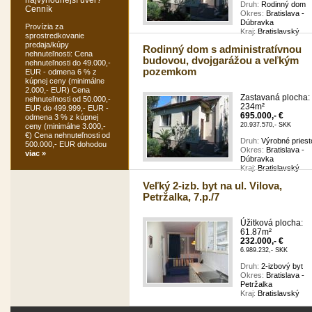
Druh:
Rodinný dom
Cenník
Okres:
Bratislava -
Dúbravka
Provízia za
Kraj:
Bratislavský
sprostredkovanie
predaja/kúpy
Rodinný dom s administratívnou
nehnuteľnosti: Cena
budovou, dvojgarážou a veľkým
nehnuteľnosti do 49.000,-
pozemkom
EUR - odmena 6 % z
kúpnej ceny (minimálne
2.000,- EUR) Cena
Zastavaná plocha:
nehnuteľnosti od 50.000,-
234m²
EUR do 499.999,- EUR -
695.000,- €
odmena 3 % z kúpnej
20.937.570,- SKK
ceny (minimálne 3.000,-
€) Cena nehnuteľnosti od
Druh:
Výrobné priest
500.000,- EUR dohodou
Okres:
Bratislava -
viac »
Dúbravka
Kraj:
Bratislavský
Veľký 2-izb. byt na ul. Vilova,
Petržalka, 7.p./7
Úžitková plocha:
61.87m²
232.000,- €
6.989.232,- SKK
Druh:
2-izbový byt
Okres:
Bratislava -
Petržalka
Kraj:
Bratislavský