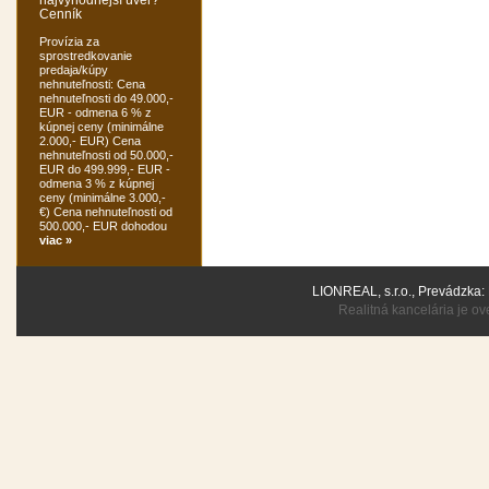
Cenník
Provízia za
sprostredkovanie
predaja/kúpy
nehnuteľnosti: Cena
nehnuteľnosti do 49.000,-
EUR - odmena 6 % z
kúpnej ceny (minimálne
2.000,- EUR) Cena
nehnuteľnosti od 50.000,-
EUR do 499.999,- EUR -
odmena 3 % z kúpnej
ceny (minimálne 3.000,-
€) Cena nehnuteľnosti od
500.000,- EUR dohodou
viac »
LIONREAL, s.r.o., Prevádzka:
Realitná kancelária je 