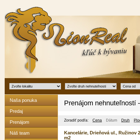
Naša ponuka
Prenájom nehnuteľností 
Predaj
Zoradiť podľa:
Cena
Dátum
Druh
Plo
Prenájom
Kancelárie, Drieňová ul., Ružinov 
Náš team
m2