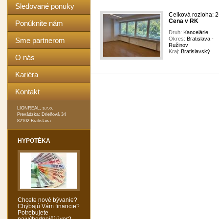
Sledované ponuky
Celková rozloha: 
Cena v RK
Ponúknite nám
Druh:
Kancelárie
Okres:
Bratislava -
Sme partnerom
Ružinov
Kraj:
Bratislavský
O nás
Kariéra
Kontakt
LIONREAL, s.r.o.
Prevádzka: Drieňová 34
82102 Bratislava
HYPOTÉKA
Chcete nové bývanie?
Chýbajú Vám financie?
Potrebujete
najvýhodnejší úver?